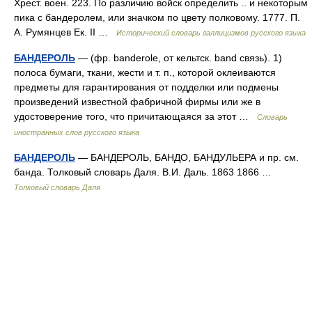
Хрест. воен. 223. По различию войск определить .. и некоторым
пика с бандеролем, или значком по цвету полковому. 1777. П.
А. Румянцев Ек. II …
Исторический словарь галлицизмов русского языка
БАНДЕРОЛЬ
— (фр. banderole, от кельтск. band связь). 1)
полоса бумаги, ткани, жести и т. п., которой оклеиваются
предметы для гарантирования от подделки или подмены
произведений известной фабричной фирмы или же в
удостоверение того, что причитающаяся за этот …
Словарь
иностранных слов русского языка
БАНДЕРОЛЬ
— БАНДЕРОЛЬ, БАНДО, БАНДУЛЬЕРА и пр. см.
банда. Толковый словарь Даля. В.И. Даль. 1863 1866 …
Толковый словарь Даля