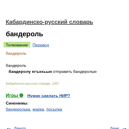
Кабардинско-русский словарь
бандероль
Толкование
Перевод
бандероль
бандероль
бандеролу егъэхьын
отправить бандеролью
Кабардинско-русский словарь
.
1957
.
Игры ⚽
Нужно сделать НИР?
Синонимы
:
бандеролька
,
марка
,
посылка
бандэ
банк